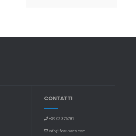
CONTATTI
+39 02.376781
info@fcar-parts.com