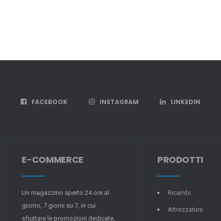
FACEBOOK
INSTAGRAM
LINKEDIN
E-COMMERCE
PRODOTTI
Un magazzino aperto 24 ore al
Ricambi
giorno, 7 giorni su 7, in cui
Attrezzature
sfruttare le promozioni dedicate,