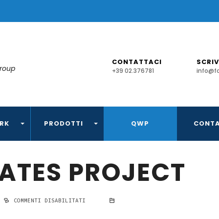
CONTATTACI
SCRIV
Group
+39 02.376781
info@f
RK
PRODOTTI
QWP
CONTA
TATES PROJECT
COMMENTI DISABILITATI
SU
UNITED
STATES