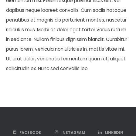
elementum nisl. Pellentesque pulvinar risus est, vel
dapibus neque laoreet convallis. Cum sociis natoque
penatibus et magnis dis parturient montes, nascetur
ridiculus mus. Morbi at dolor eget tortor varius rutrum
in sed ante. Nullam finibus dignissim blandit. Curabitur
purus lorem, vehicula non ultricies in, mattis vitae mi.
Ut erat dolor, venenatis fermentum quam ut, aliquet
sollicitudin ex. Nunc sed convallis leo.
FACEBOOK
INSTAGRAM
LINKEDIN