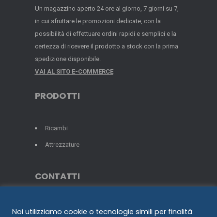
Un magazzino aperto 24 ore al giorno, 7 giorni su 7,
in cui sfruttare le promozioni dedicate, con la
possibilità di effettuare ordini rapidi e semplici e la
certezza di ricevere il prodotto a stock con la prima
spedizione disponibile.
VAI AL SITO E-COMMERCE
PRODOTTI
Ricambi
Attrezzature
CONTATTI
+39 02.376781
Noi utilizziamo cookie o tecnologie simili per finalità